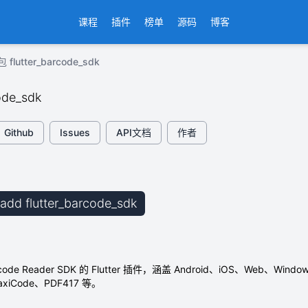
课程
插件
榜单
源码
博客
flutter_barcode_sdk
code_sdk
Github
Issues
API文档
作者
b add flutter_barcode_sdk
arcode Reader SDK 的 Flutter 插件，涵盖 Android、iOS、Web、W
MaxiCode、PDF417 等。