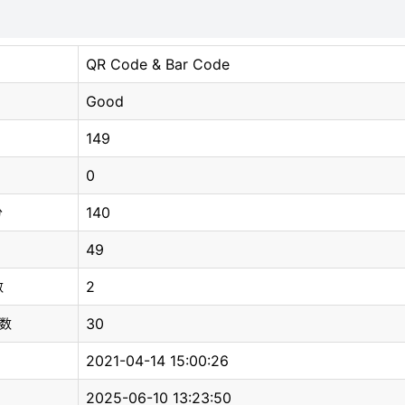
QR Code & Bar Code
Good
149
0
140
分
49
2
数
30
总数
2021-04-14 15:00:26
2025-06-10 13:23:50