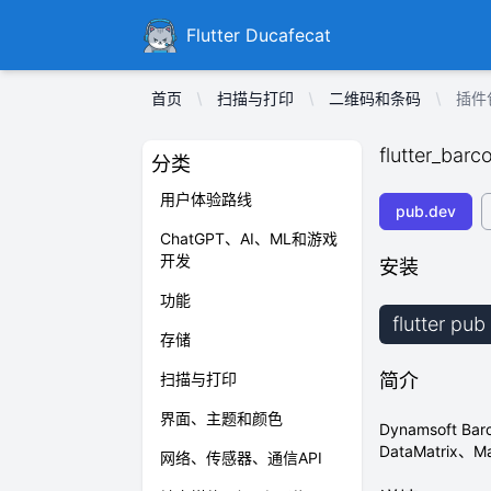
Ducafecat
Flutter Ducafecat
首页
扫描与打印
二维码和条码
插件包 
flutter_bar
分类
用户体验路线
pub.dev
ChatGPT、AI、ML和游戏
开发
安装
功能
flutter pu
存储
扫描与打印
简介
界面、主题和颜色
Dynamsoft B
DataMatrix、
网络、传感器、通信API