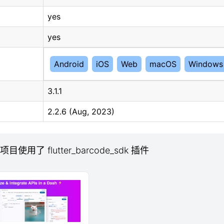
yes
yes
Android
iOS
Web
macOS
Windows
3.1.1
2.2.6 (Aug, 2023)
 项目使用了 flutter_barcode_sdk 插件