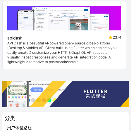
2374
apidash
API Dash is a beautiful AI-powered open-source cross-platform
(Desktop & Mobile) API Client built using Flutter which can help you
easily create & customize your HTTP & GraphQL API requests,
visually inspect responses and generate API integration code. A
lightweight alternative to postman/insomnia.
分类
用户体验路线