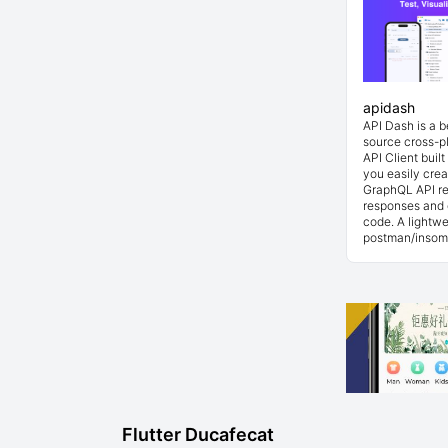
apidash
API Dash is a 
source cross-p
API Client buil
you easily cre
GraphQL API re
responses and 
code. A lightwe
postman/insom
Flutter Ducafecat