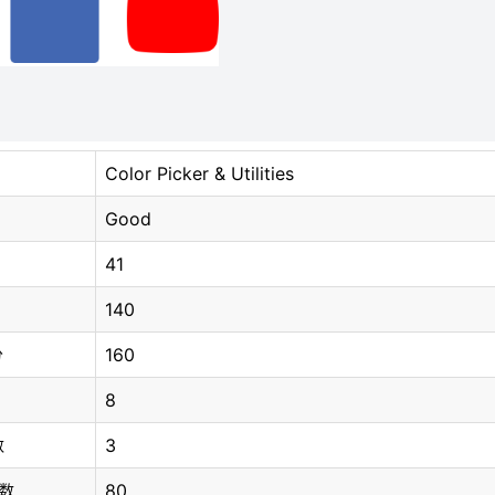
Color Picker & Utilities
Good
41
140
160
分
8
3
数
80
总数