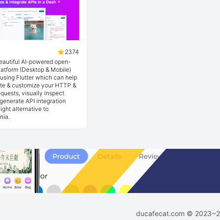
2374
beautiful AI-powered open-
latform (Desktop & Mobile)
t using Flutter which can help
ate & customize your HTTP &
quests, visually inspect
generate API integration
ight alternative to
nia.
ducafecat.com
© 2023~202