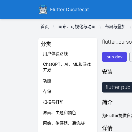
Ducafecat
Flutter Ducafecat
首页
画布、可视化与动画
布局与叠加
flutter_curso
分类
用户体验路线
pub.dev
ChatGPT、AI、ML和游戏
开发
安装
功能
flutter pub
存储
扫描与打印
简介
界面、主题和颜色
为Flutter
网络、传感器、通信API
详情