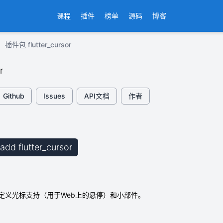
课程
插件
榜单
源码
博客
插件包 flutter_cursor
r
Github
Issues
API文档
作者
 add flutter_cursor
提供自定义光标支持（用于Web上的悬停）和小部件。