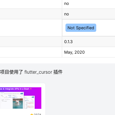
no
no
Not Specified
0.1.3
May, 2020
 项目使用了 flutter_cursor 插件
2374