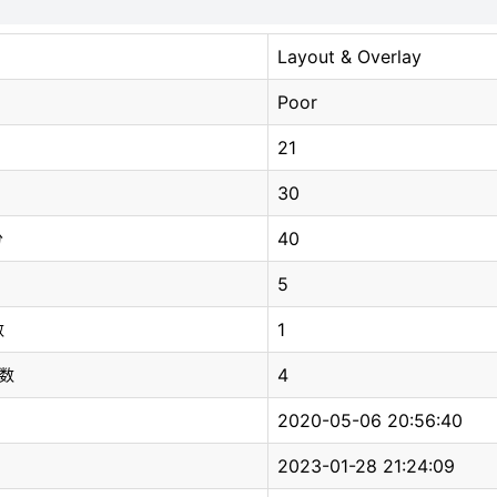
Layout & Overlay
Poor
21
30
40
分
5
1
数
4
总数
2020-05-06 20:56:40
2023-01-28 21:24:09