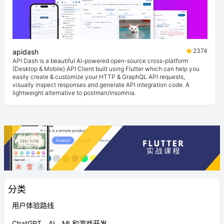
2374
apidash
API Dash is a beautiful AI-powered open-source cross-platform
(Desktop & Mobile) API Client built using Flutter which can help you
easily create & customize your HTTP & GraphQL API requests,
visually inspect responses and generate API integration code. A
lightweight alternative to postman/insomnia.
分类
用户体验路线
ChatGPT、AI、ML和游戏开发