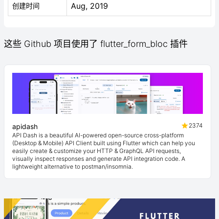
Aug, 2019
创建时间
这些 Github 项目使用了 flutter_form_bloc 插件
2374
apidash
API Dash is a beautiful AI-powered open-source cross-platform
(Desktop & Mobile) API Client built using Flutter which can help you
easily create & customize your HTTP & GraphQL API requests,
visually inspect responses and generate API integration code. A
lightweight alternative to postman/insomnia.