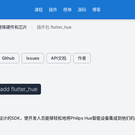
课程
插件
榜单
源码
博客
特殊硬件和芯片
插件包 flutter_hue
Github
Issues
API文档
作者
 add flutter_hue
框架设计的SDK，使开发人员能够轻松地将Philips Hue智能设备集成到他