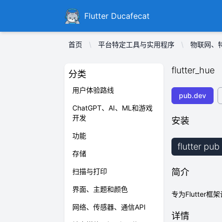
Ducafecat
Flutter Ducafecat
首页
平台特定工具与实用程序
物联网、
flutter_hue
分类
用户体验路线
pub.dev
ChatGPT、AI、ML和游戏
开发
安装
功能
flutter pub
存储
扫描与打印
简介
界面、主题和颜色
专为Flutter
网络、传感器、通信API
详情