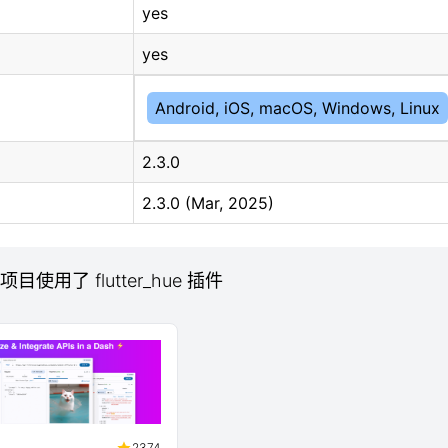
yes
yes
Android, iOS, macOS, Windows, Linux
2.3.0
2.3.0 (Mar, 2025)
 项目使用了 flutter_hue 插件
2374