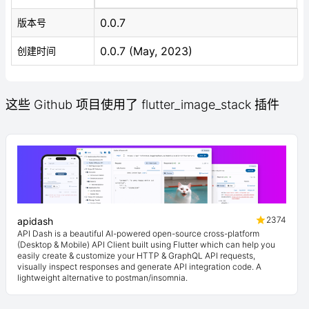
0.0.7
版本号
0.0.7 (May, 2023)
创建时间
这些 Github 项目使用了 flutter_image_stack 插件
2374
apidash
API Dash is a beautiful AI-powered open-source cross-platform
(Desktop & Mobile) API Client built using Flutter which can help you
easily create & customize your HTTP & GraphQL API requests,
visually inspect responses and generate API integration code. A
lightweight alternative to postman/insomnia.