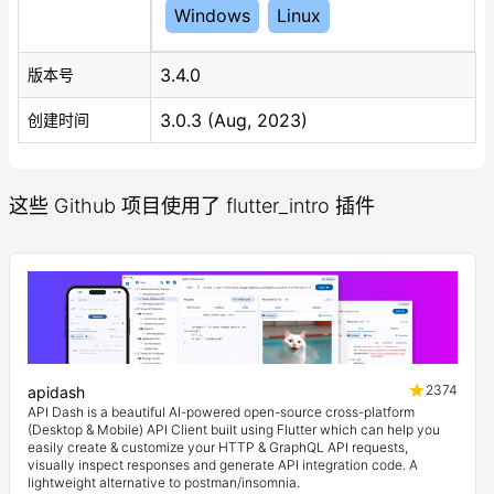
Windows
Linux
3.4.0
版本号
3.0.3 (Aug, 2023)
创建时间
这些 Github 项目使用了 flutter_intro 插件
2374
apidash
API Dash is a beautiful AI-powered open-source cross-platform
(Desktop & Mobile) API Client built using Flutter which can help you
easily create & customize your HTTP & GraphQL API requests,
visually inspect responses and generate API integration code. A
lightweight alternative to postman/insomnia.