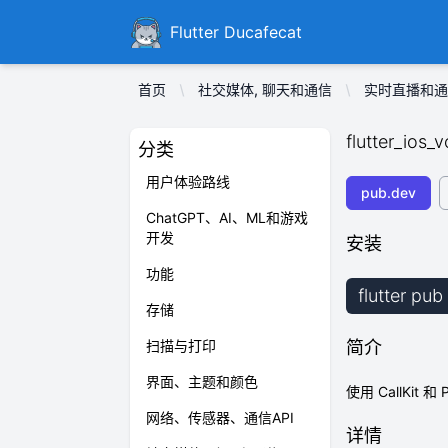
Ducafecat
Flutter Ducafecat
首页
社交媒体, 聊天和通信
实时直播和通
flutter_ios_v
分类
用户体验路线
pub.dev
ChatGPT、AI、ML和游戏
开发
安装
功能
flutter pub
存储
扫描与打印
简介
界面、主题和颜色
使用 CallKit 
网络、传感器、通信API
详情