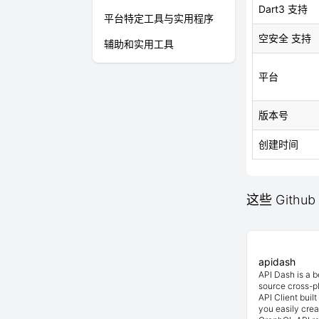
Dart3 支持
平台特定工具与实用程序
空安全 支持
辅助和实用工具
平台
版本号
创建时间
这些 Github 
apidash
API Dash is a 
source cross-p
API Client buil
you easily cre