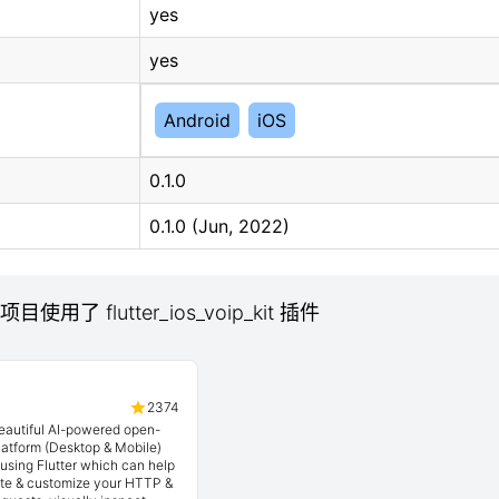
yes
yes
Android
iOS
0.1.0
0.1.0 (Jun, 2022)
项目使用了 flutter_ios_voip_kit 插件
2374
beautiful AI-powered open-
latform (Desktop & Mobile)
t using Flutter which can help
ate & customize your HTTP &