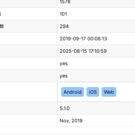
1578
101
数
294
总数
2019-09-17 00:08:13
2025-08-15 17:10:59
yes
yes
Android
iOS
Web
5.1.0
Nov, 2019