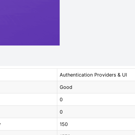
Authentication Providers & UI
Good
0
0
150
分