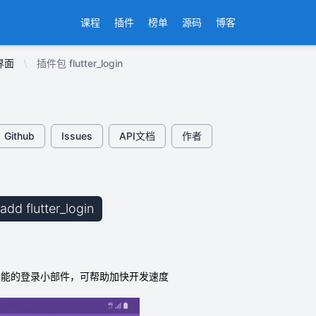
课程
插件
榜单
源码
博客
界面
插件包 flutter_login
Github
Issues
API文档
作者
 add flutter_login
功能的登录小部件，可帮助加快开发速度