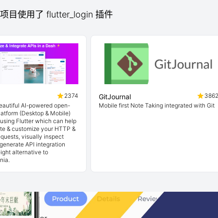
 项目使用了 flutter_login 插件
2374
386
GitJournal
beautiful AI-powered open-
Mobile first Note Taking integrated with Git
latform (Desktop & Mobile)
t using Flutter which can help
ate & customize your HTTP &
quests, visually inspect
generate API integration
ight alternative to
nia.