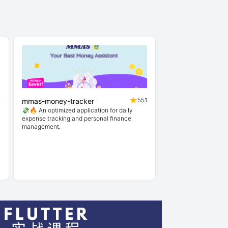
2
551
mmas-money-tracker
💸🔥 An optimized application for daily
expense tracking and personal finance
management.