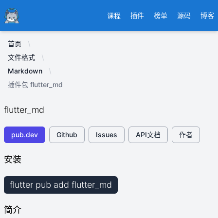
Ducafecat
课程
插件
榜单
源码
博客
首页
文件格式
Markdown
插件包 flutter_md
flutter_md
pub.dev
Github
Issues
API文档
作者
安装
flutter pub add flutter_md
简介