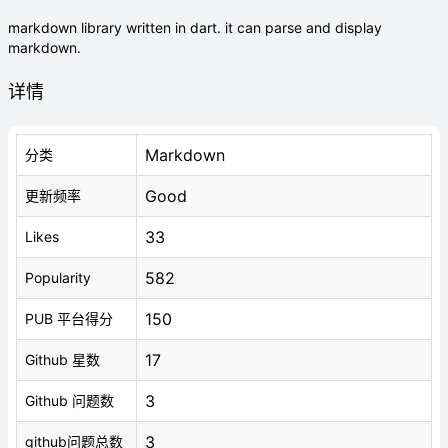
markdown library written in dart. it can parse and display
markdown.
详情
Markdown
分类
Good
更新频率
33
Likes
582
Popularity
150
PUB 平台得分
17
Github 星数
3
Github 问题数
3
github问题总数