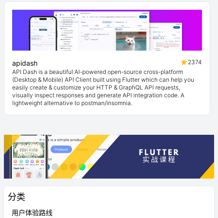
2374
apidash
API Dash is a beautiful AI-powered open-source cross-platform
(Desktop & Mobile) API Client built using Flutter which can help you
easily create & customize your HTTP & GraphQL API requests,
visually inspect responses and generate API integration code. A
lightweight alternative to postman/insomnia.
分类
用户体验路线