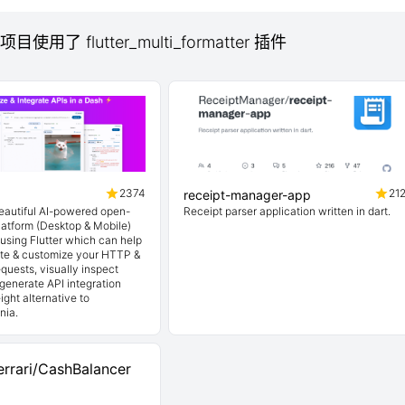
项目使用了 flutter_multi_formatter 插件
2374
21
receipt-manager-app
beautiful AI-powered open-
Receipt parser application written in dart.
latform (Desktop & Mobile)
t using Flutter which can help
ate & customize your HTTP &
quests, visually inspect
generate API integration
ight alternative to
nia.