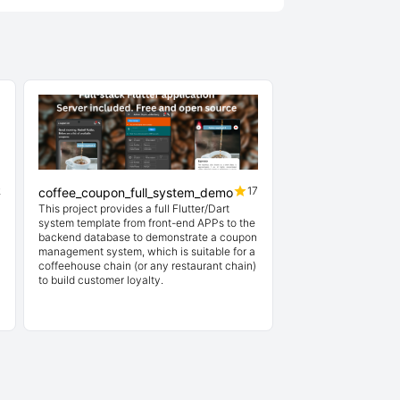
2
17
coffee_coupon_full_system_demo
This project provides a full Flutter/Dart
system template from front-end APPs to the
backend database to demonstrate a coupon
management system, which is suitable for a
coffeehouse chain (or any restaurant chain)
to build customer loyalty.