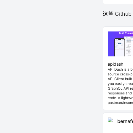
这些 Github 
apidash
API Dash is a 
source cross-p
API Client buil
you easily cre
GraphQL API re
responses and 
code. A lightwe
postman/insom