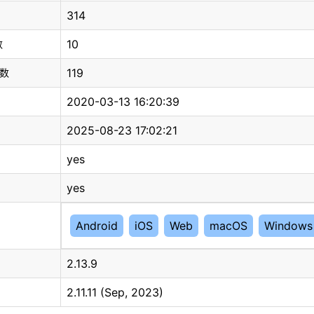
314
10
数
119
总数
2020-03-13 16:20:39
2025-08-23 17:02:21
yes
yes
Android
iOS
Web
macOS
Windows
2.13.9
2.11.11 (Sep, 2023)