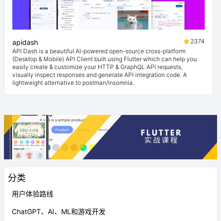
2374
apidash
API Dash is a beautiful AI-powered open-source cross-platform
(Desktop & Mobile) API Client built using Flutter which can help you
easily create & customize your HTTP & GraphQL API requests,
visually inspect responses and generate API integration code. A
lightweight alternative to postman/insomnia.
分类
用户体验路线
ChatGPT、AI、ML和游戏开发