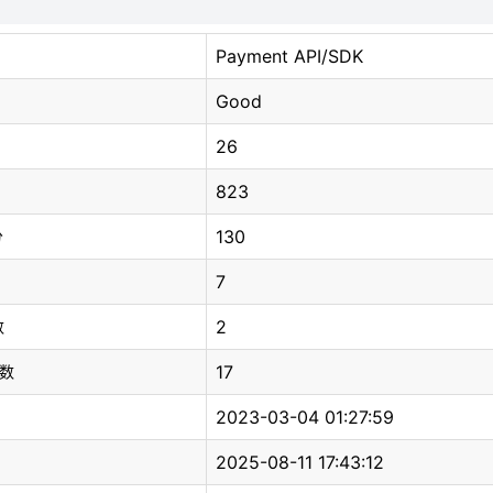
Payment API/SDK
Good
26
823
130
分
7
2
数
17
总数
2023-03-04 01:27:59
2025-08-11 17:43:12