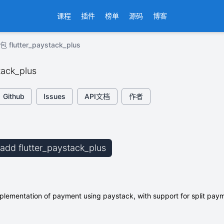
课程
插件
榜单
源码
博客
 flutter_paystack_plus
tack_plus
Github
Issues
API文档
作者
 add flutter_paystack_plus
lementation of payment using paystack, with support for split paym