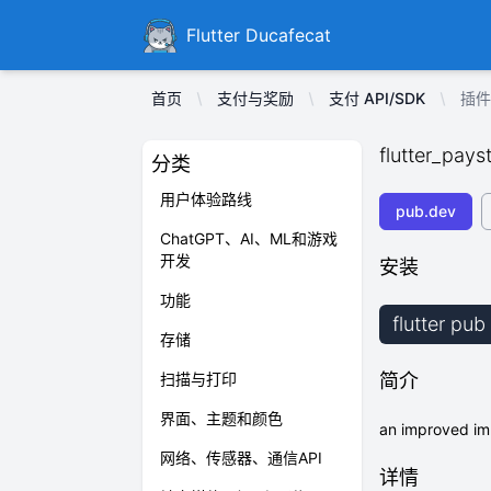
Ducafecat
Flutter Ducafecat
首页
支付与奖励
支付 API/SDK
插件包
flutter_pays
分类
用户体验路线
pub.dev
ChatGPT、AI、ML和游戏
开发
安装
功能
flutter pub
存储
扫描与打印
简介
界面、主题和颜色
an improved imp
网络、传感器、通信API
详情