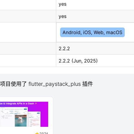
yes
yes
Android, iOS, Web, macOS
2.2.2
2.2.2 (Jun, 2025)
 项目使用了 flutter_paystack_plus 插件
2374