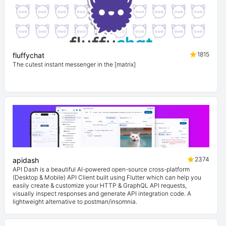
1815
fluffychat
The cutest instant messenger in the [matrix]
2374
apidash
API Dash is a beautiful AI-powered open-source cross-platform
(Desktop & Mobile) API Client built using Flutter which can help you
easily create & customize your HTTP & GraphQL API requests,
visually inspect responses and generate API integration code. A
lightweight alternative to postman/insomnia.