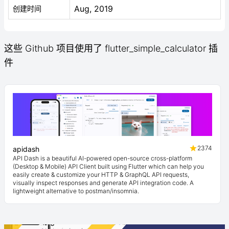
Aug, 2019
创建时间
这些 Github 项目使用了 flutter_simple_calculator 插
件
2374
apidash
API Dash is a beautiful AI-powered open-source cross-platform
(Desktop & Mobile) API Client built using Flutter which can help you
easily create & customize your HTTP & GraphQL API requests,
visually inspect responses and generate API integration code. A
lightweight alternative to postman/insomnia.