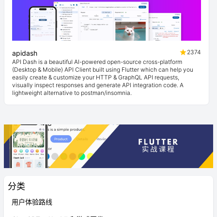
2374
apidash
API Dash is a beautiful AI-powered open-source cross-platform
(Desktop & Mobile) API Client built using Flutter which can help you
easily create & customize your HTTP & GraphQL API requests,
visually inspect responses and generate API integration code. A
lightweight alternative to postman/insomnia.
分类
用户体验路线