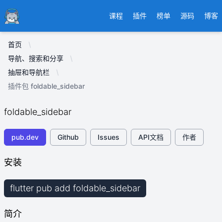
Ducafecat
课程
插件
榜单
源码
博客
首页
导航、搜索和分享
抽屉和导航栏
插件包 foldable_sidebar
foldable_sidebar
pub.dev
Github
Issues
API文档
作者
安装
flutter pub add foldable_sidebar
简介