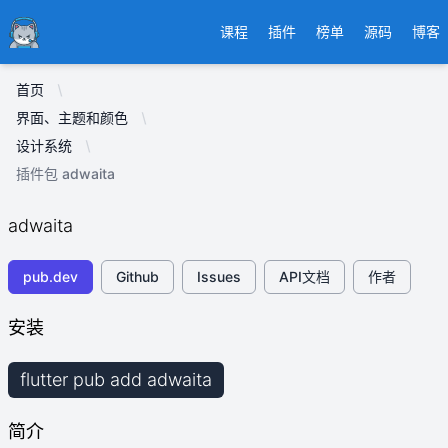
Ducafecat
课程
插件
榜单
源码
博客
首页
界面、主题和颜色
设计系统
插件包 adwaita
adwaita
pub.dev
Github
Issues
API文档
作者
安装
flutter pub add adwaita
简介