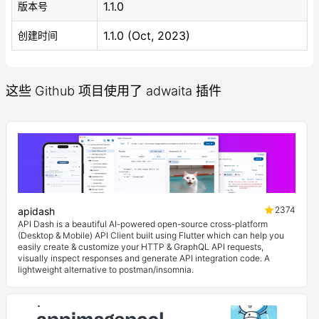
1.1.0
版本号
1.1.0 (Oct, 2023)
创建时间
这些 Github 项目使用了 adwaita 插件
2374
apidash
API Dash is a beautiful AI-powered open-source cross-platform
(Desktop & Mobile) API Client built using Flutter which can help you
easily create & customize your HTTP & GraphQL API requests,
visually inspect responses and generate API integration code. A
lightweight alternative to postman/insomnia.