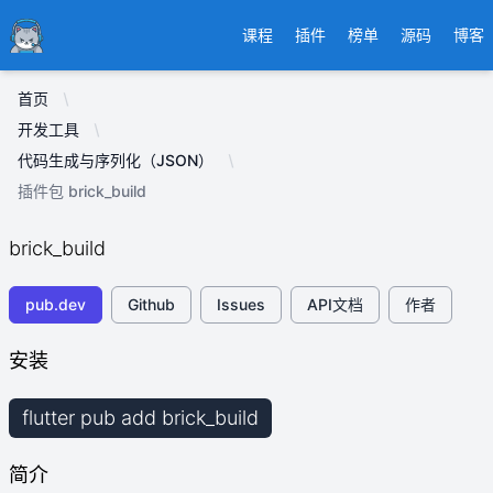
Ducafecat
课程
插件
榜单
源码
博客
首页
开发工具
代码生成与序列化（JSON）
插件包 brick_build
brick_build
pub.dev
Github
Issues
API文档
作者
安装
flutter pub add brick_build
简介