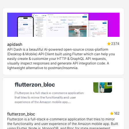
2374
apidash
API Dash is a beautiful AI-powered open-source cross-platform
(Desktop & Mobile) API Client built using Flutter which can help you
easily create & customize your HTTP & GraphQL API requests,
visually inspect responses and generate API integration code. A
lightweight alternative to postman/insomnia.
162
flutterzon_bloc
Flutterzon is a full-stack e-commerce application that tries to mirror
the functionality and user experience of the Amazon mobile app. Built
using Flutter, Node.js, MongoDB, and Bloc for state management.