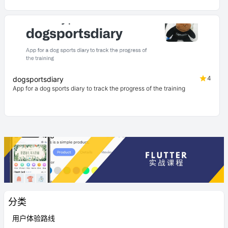
4
dogsportsdiary
App for a dog sports diary to track the progress of the training
分类
用户体验路线