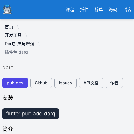
Ducafecat
课程
插件
榜单
源码
博客
首页
开发工具
Dart扩展与增强
插件包 darq
darq
pub.dev
Github
Issues
API文档
作者
安装
flutter pub add darq
简介