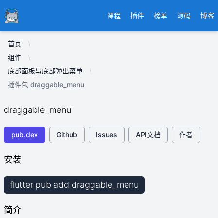
Ducafecat
课程
插件
榜单
源码
博客
首页
组件
底部面板与底部弹出菜单
插件包 draggable_menu
draggable_menu
pub.dev
Github
Issues
API文档
作者
安装
flutter pub add draggable_menu
简介