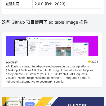
2.0.0 (Feb, 2023)
创建时间
这些 Github 项目使用了 editable_image 插件
2374
apidash
API Dash is a beautiful AI-powered open-source cross-platform
(Desktop & Mobile) API Client built using Flutter which can help you
easily create & customize your HTTP & GraphQL API requests,
visually inspect responses and generate API integration code. A
lightweight alternative to postman/insomnia.