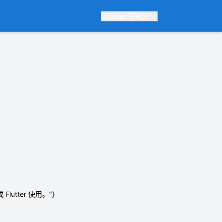
Chinese (PRC)
Flutter 使用。"}