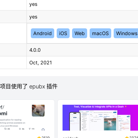
yes
yes
Android
iOS
Web
macOS
Windows
4.0.0
Oct, 2021
b 项目使用了 epubx 插件
2519
237