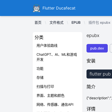
Ducafecat
Flutter Ducafecat
首页
文件格式
EPUB
插件包 epubx
epubx
分类
用户体验路线
pub.dev
ChatGPT、AI、ML和游戏
开发
安装
功能
flutter pu
存储
扫描与打印
简介
界面、主题和颜色
{"descripti
网络、传感器、通信API
详情