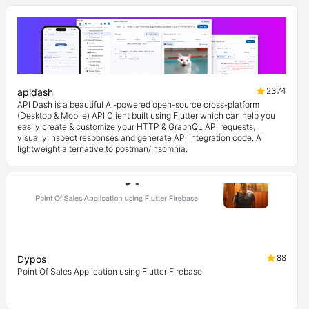
2374
apidash
API Dash is a beautiful AI-powered open-source cross-platform
(Desktop & Mobile) API Client built using Flutter which can help you
easily create & customize your HTTP & GraphQL API requests,
visually inspect responses and generate API integration code. A
lightweight alternative to postman/insomnia.
88
Dypos
Point Of Sales Application using Flutter Firebase