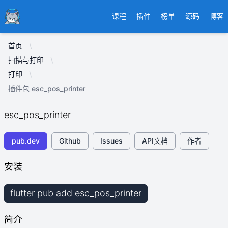
Ducafecat
课程
插件
榜单
源码
博客
首页
扫描与打印
打印
插件包 esc_pos_printer
esc_pos_printer
pub.dev
Github
Issues
API文档
作者
安装
flutter pub add esc_pos_printer
简介