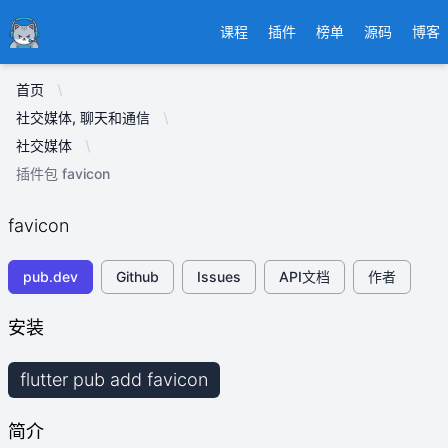
Ducafecat
课程
插件
榜单
源码
博客
首页
社交媒体, 聊天和通信
社交媒体
插件包 favicon
favicon
pub.dev
Github
Issues
API文档
作者
安装
flutter pub add favicon
简介