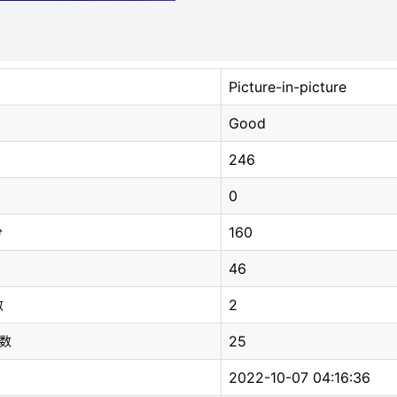
Picture-in-picture
Good
246
0
160
分
46
2
数
25
总数
2022-10-07 04:16:36