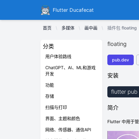
Ducafecat
Flutter Ducafecat
首页
多媒体
画中画
插件包 floating
floating
分类
用户体验路线
pub.dev
ChatGPT、AI、ML和游戏
开发
安装
功能
flutter pub
存储
扫描与打印
简介
界面、主题和颜色
Flutter 中
网络、传感器、通信API