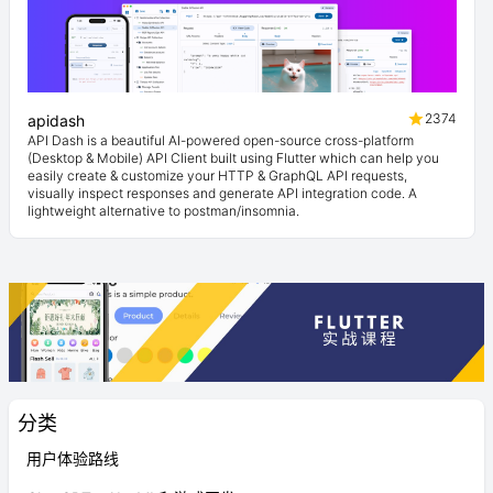
2374
apidash
API Dash is a beautiful AI-powered open-source cross-platform
(Desktop & Mobile) API Client built using Flutter which can help you
easily create & customize your HTTP & GraphQL API requests,
visually inspect responses and generate API integration code. A
lightweight alternative to postman/insomnia.
分类
用户体验路线