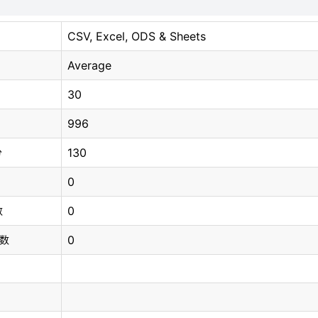
CSV, Excel, ODS & Sheets
Average
30
996
130
分
0
0
数
0
总数