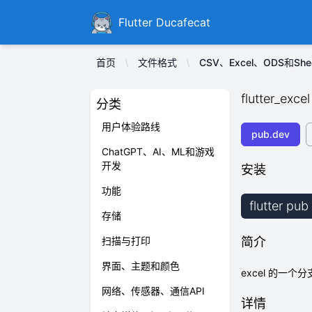
Ducafecat
Flutter Ducafecat
首页
文件格式
CSV、Excel、ODS和She
flutter_excel
分类
用户体验路线
pub.dev
ChatGPT、AI、ML和游戏
开发
安装
功能
flutter pub
存储
扫描与打印
简介
界面、主题和颜色
excel 的一个
网络、传感器、通信API
详情