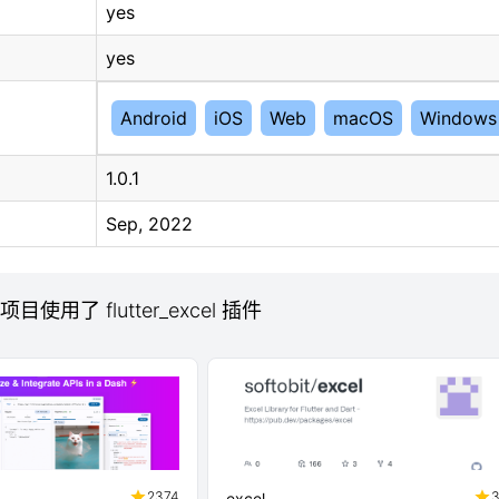
yes
yes
Android
iOS
Web
macOS
Windows
1.0.1
Sep, 2022
 项目使用了 flutter_excel 插件
2374
excel