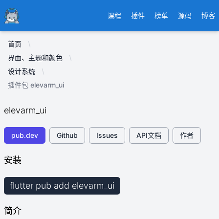
Ducafecat
课程
插件
榜单
源码
博客
首页
界面、主题和颜色
设计系统
插件包 elevarm_ui
elevarm_ui
pub.dev
Github
Issues
API文档
作者
安装
flutter pub add elevarm_ui
简介