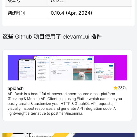
0.12.2
版本号
0.10.4 (Apr, 2024)
创建时间
这些 Github 项目使用了 elevarm_ui 插件
2374
apidash
API Dash is a beautiful AI-powered open-source cross-platform
(Desktop & Mobile) API Client built using Flutter which can help you
easily create & customize your HTTP & GraphQL API requests,
visually inspect responses and generate API integration code. A
lightweight alternative to postman/insomnia.