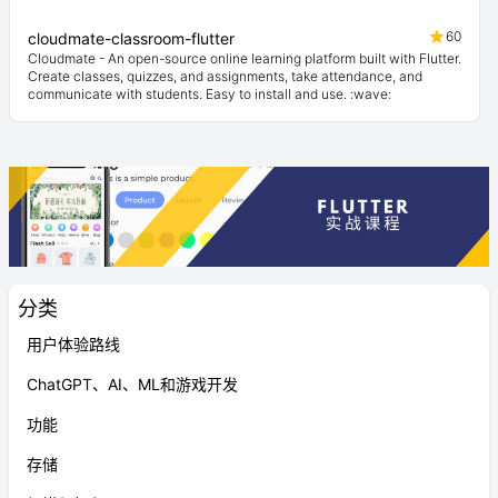
60
cloudmate-classroom-flutter
Cloudmate - An open-source online learning platform built with Flutter.
Create classes, quizzes, and assignments, take attendance, and
communicate with students. Easy to install and use. :wave:
分类
用户体验路线
ChatGPT、AI、ML和游戏开发
功能
存储