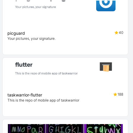
40
picguard
Your pictures, your signature.
188
taskwarrior-flutter
This is the repo of mobile app of taskwarrior