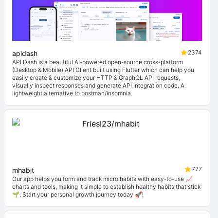
2374
apidash
API Dash is a beautiful AI-powered open-source cross-platform
(Desktop & Mobile) API Client built using Flutter which can help you
easily create & customize your HTTP & GraphQL API requests,
visually inspect responses and generate API integration code. A
lightweight alternative to postman/insomnia.
777
mhabit
Our app helps you form and track micro habits with easy-to-use 📈
charts and tools, making it simple to establish healthy habits that stick
🌱. Start your personal growth journey today 🚀!