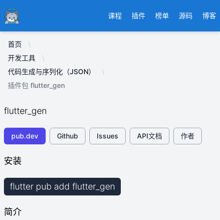
Ducafecat
课程
插件
榜单
源码
博客
首页
开发工具
代码生成与序列化（JSON）
插件包 flutter_gen
flutter_gen
pub.dev
Github
Issues
API文档
作者
安装
flutter pub add flutter_gen
简介