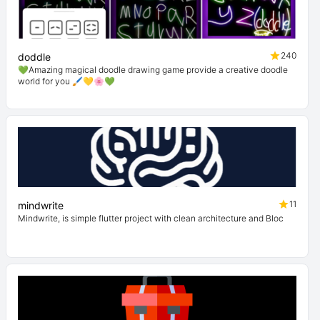
240
doddle
💚Amazing magical doodle drawing game provide a creative doodle
world for you 🖌💛🌸💚
11
mindwrite
Mindwrite, is simple flutter project with clean architecture and Bloc